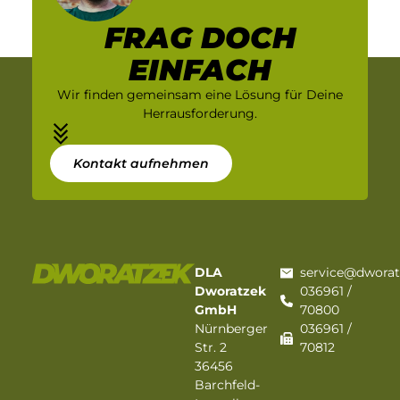
FRAG DOCH
EINFACH
Wir finden gemeinsam eine Lösung für Deine
Herrausforderung.
Kontakt aufnehmen
DLA
service@dwora
Dworatzek
036961 /
GmbH
70800
Nürnberger
036961 /
Str. 2
70812
36456
Barchfeld-